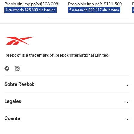
Precio sin imp país:
$128.098
Precio sin imp país:
$111.569
P
6 cuotas de $25.833 sin interes
6 cuotas de $22.417 sin interes
Reebok® is a trademark of Reebok International Limited
Sobre Reebok
Legales
Cuenta