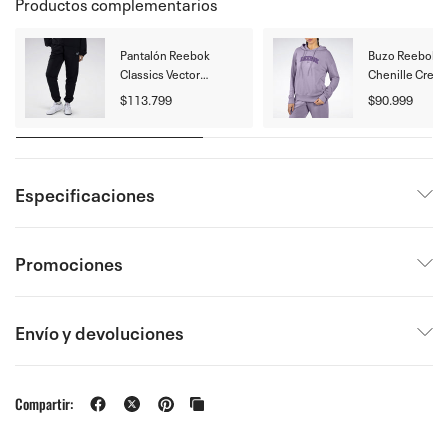
Productos complementarios
Pantalón Reebok
Buzo Reebok P
Classics Vector
Chenille Crew
Tracksuit
$113.799
$90.999
Especificaciones
Promociones
Envío y devoluciones
Compartir: